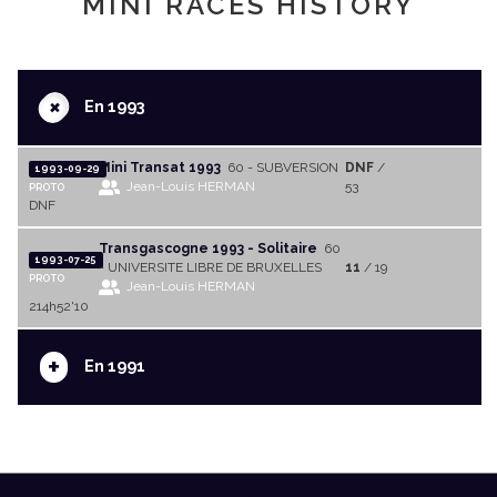
MINI RACES HISTORY
+
En 1993
Mini Transat 1993
60 - SUBVERSION
DNF
/
1993-09-29
Jean-Louis HERMAN
53
PROTO
DNF
Transgascogne 1993 - Solitaire
60
1993-07-25
- UNIVERSITE LIBRE DE BRUXELLES
11
/ 19
PROTO
Jean-Louis HERMAN
214h52'10
+
En 1991