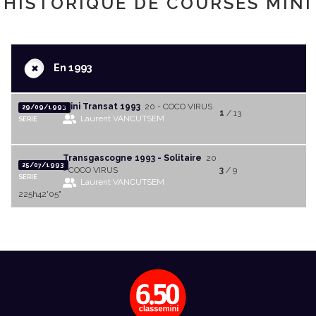
HISTORIQUE DE COURSES MINI
+
En 1993
Mini Transat 1993
20 - COCO VIRUS
29/09/1993
1
/ 13
Laurent VANCUTSEM
SERIE
Transgascogne 1993 - Solitaire
20
25/07/1993
- COCO VIRUS
3
/ 9
SERIE
Laurent VANCUTSEM
225h42'05"