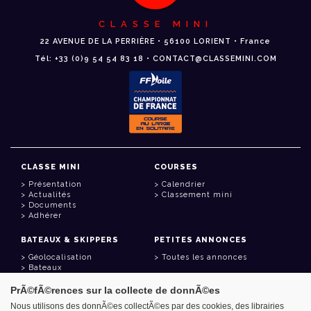
CLASSE MINI
22 AVENUE DE LA PERRIÈRE • 56100 LORIENT • France
Tél: +33 (0)9 54 54 83 18 • CONTACT@CLASSEMINI.COM
CLASSE MINI
COURSES
Présentation
Calendrier
Actualités
Classement mini
Documents
Adhérer
BATEAUX & SKIPPERS
PETITES ANNONCES
Géolocalisation
Toutes les annonces
Bateaux
Skippers
PrÃ©fÃ©rences sur la collecte de donnÃ©es
LIENS UTILES
Nous utilisons des donnÃ©es collectÃ©es par des cookies, des librairies