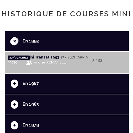
HISTORIQUE DE COURSES MINI
+
En 1993
Mini Transat 1993
17 - SECI FARMA
29/09/1993
7
/ 53
Andrea ROMANELLI
PROTO
+
En 1987
+
En 1983
+
En 1979