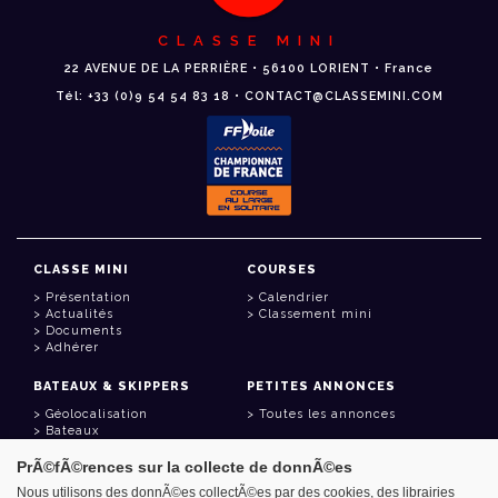
CLASSE MINI
22 AVENUE DE LA PERRIÈRE • 56100 LORIENT • France
Tél: +33 (0)9 54 54 83 18 • CONTACT@CLASSEMINI.COM
CLASSE MINI
COURSES
Présentation
Calendrier
Actualités
Classement mini
Documents
Adhérer
BATEAUX & SKIPPERS
PETITES ANNONCES
Géolocalisation
Toutes les annonces
Bateaux
Skippers
PrÃ©fÃ©rences sur la collecte de donnÃ©es
LIENS UTILES
Nous utilisons des donnÃ©es collectÃ©es par des cookies, des librairies