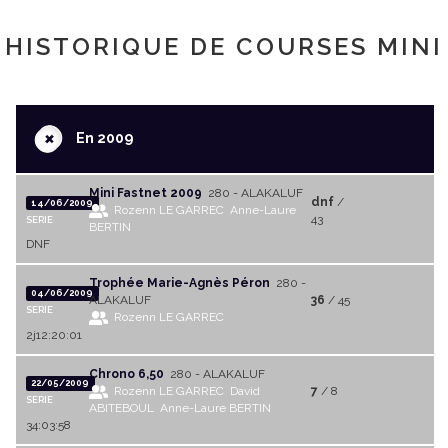
HISTORIQUE DE COURSES MINI
+
En 2009
Mini Fastnet 2009
280 - ALAKALUF
dnf
/
14/06/2009
Rozenn LE GARREC
Anne-Laure
43
SERIE
BERTIN
DNF
Trophée Marie-Agnès Péron
280 -
04/06/2009
ALAKALUF
36
/ 45
SERIE
Rozenn LE GARREC
2j12:20:01
Chrono 6,50
280 - ALAKALUF
22/05/2009
Rozenn LE GARREC
David
7
/ 8
SERIE
ABITEBOUL
Anne-Laure BERTIN
34:03:58