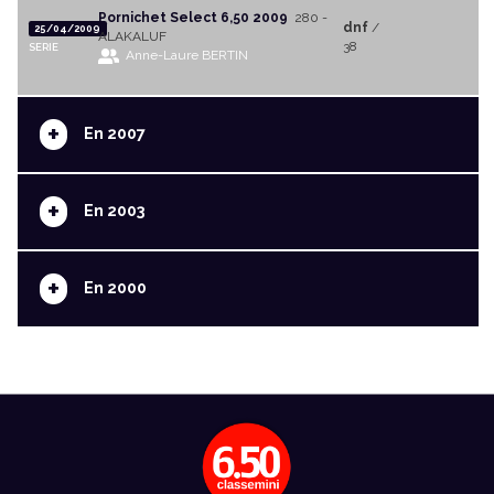
Pornichet Select 6,50 2009
280 -
dnf
/
25/04/2009
ALAKALUF
38
SERIE
Anne-Laure BERTIN
+
En 2007
+
En 2003
+
En 2000