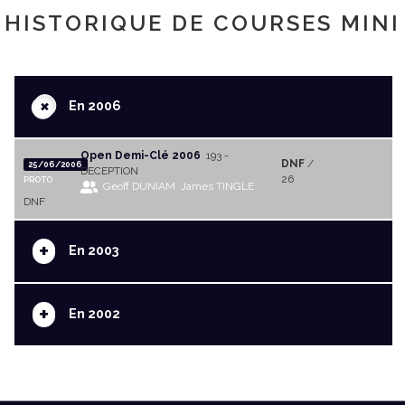
HISTORIQUE DE COURSES MINI
+
En 2006
Open Demi-Clé 2006
193 -
DNF
/
25/06/2006
DECEPTION
26
PROTO
Geoff DUNIAM
James TINGLE
DNF
+
En 2003
+
En 2002