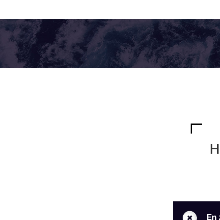
H
+
En 