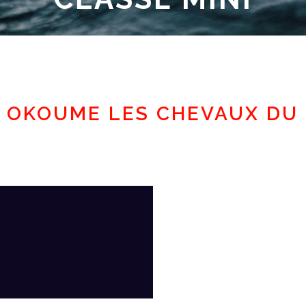
Espace adhérent
- OKOUME LES CHEVAUX DU