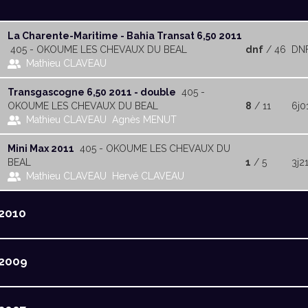
La Charente-Maritime - Bahia Transat 6,50 2011
405 - OKOUME LES CHEVAUX DU BEAL
dnf
/ 46
DN
Mathieu CLAVEAU
Transgascogne 6,50 2011 - double
405 -
OKOUME LES CHEVAUX DU BEAL
8
/ 11
6j0
Mathieu CLAVEAU
Agnès MENUT
Mini Max 2011
405 - OKOUME LES CHEVAUX DU
BEAL
1
/ 5
3j2
Mathieu CLAVEAU
Hervé CLAVEAU
2010
2009