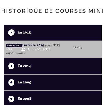
HISTORIQUE DE COURSES MINI
+
En 2015
Mini Golfe 2015
540 - FENG
07/03/2015
11
/ 13
Nicolas BOURCIER
SERIE
01j00h24m12s
+
En 2014
+
En 2009
+
En 2008