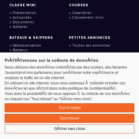
CLASSE MINI
COURSES
Présentation
Calendrier
Actualités
Classement mini
Documents
Adhérer
BATEAUX & SKIPPERS
PETITES ANNONCES
Géolocalisation
Toutes les annonces
Bateaux
Skippers
PrÃ©fÃ©rences sur la collecte de donnÃ©es
LIENS UTILES
Nous utilisons des donnÃ©es collectÃ©es par des cookies, des librairies
Javascript et nos partenaires pour amÃ©liorer votre expÃ©rience et
Espace adhérent
analyser le traffic de ce site internet.
Contact
Carnet d'adresses
En utilisant ce site internet, vous nous autorisez Ã collecter et traiter ces
Goodies
donnÃ©es tel que dÃ©crit dans notre politique de confidentialitÃ©.
Vous avez la possibilitÃ© de vous opposer Ã la collecte de ces donnÃ©es
en cliquant sur "Tout refuser" ou "GÃ©rer mes choix".
Tout accepter
Azimut - Créateur de solutions numériques
Tout refuser
Mentions légales
GÃ©rer mes choix