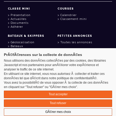
CLASSE MINI
COURSES
Présentation
Calendrier
Actualités
Classement mini
Documents
Adhérer
BATEAUX & SKIPPERS
PETITES ANNONCES
Géolocalisation
Toutes les annonces
Bateaux
Skippers
PrÃ©fÃ©rences sur la collecte de donnÃ©es
LIENS UTILES
Nous utilisons des donnÃ©es collectÃ©es par des cookies, des librairies
Javascript et nos partenaires pour amÃ©liorer votre expÃ©rience et
Espace adhérent
analyser le traffic de ce site internet.
Contact
Carnet d'adresses
En utilisant ce site internet, vous nous autorisez Ã collecter et traiter ces
Goodies
donnÃ©es tel que dÃ©crit dans notre politique de confidentialitÃ©.
Vous avez la possibilitÃ© de vous opposer Ã la collecte de ces donnÃ©es
en cliquant sur "Tout refuser" ou "GÃ©rer mes choix".
Tout accepter
Azimut - Créateur de solutions numériques
Tout refuser
Mentions légales
GÃ©rer mes choix