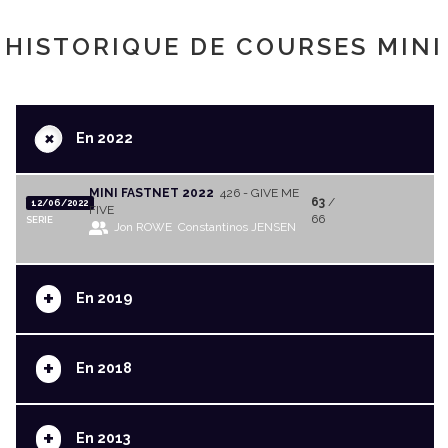
HISTORIQUE DE COURSES MINI
+
En 2022
MINI FASTNET 2022
426 - GIVE ME
63
/
12/06/2022
FIVE
66
SERIE
Jon ROWE
Constantinos JENSEN
+
En 2019
+
En 2018
+
En 2013