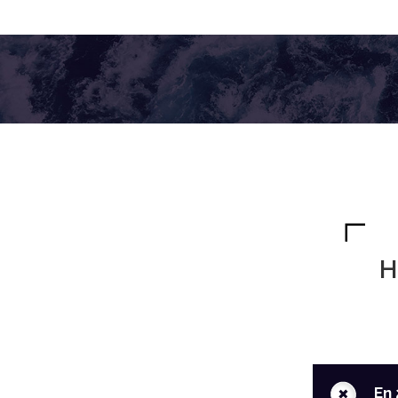
H
+
En 