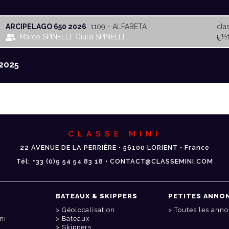
ARCIPELAGO 650 2026
1109 - ALFABETA
cla
Marco SPINELLI
Giulia SPINELLI
ï¿½t
2025
CLASSE MINI
22 AVENUE DE LA PERRIÈRE • 56100 LORIENT • France
Tél: +33 (0)9 54 54 83 18 • CONTACT@CLASSEMINI.COM
BATEAUX & SKIPPERS
PETITES ANNO
Géolocalisation
Toutes les ann
ni
Bateaux
Skippers