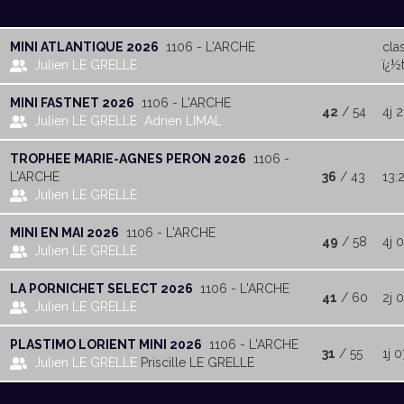
MINI ATLANTIQUE 2026
1106 - L'ARCHE
cla
Julien LE GRELLE
ï¿½t
MINI FASTNET 2026
1106 - L'ARCHE
42
/ 54
4j 2
Julien LE GRELLE
Adrien LIMAL
TROPHEE MARIE-AGNES PERON 2026
1106 -
L'ARCHE
36
/ 43
13:
Julien LE GRELLE
MINI EN MAI 2026
1106 - L'ARCHE
49
/ 58
4j 
Julien LE GRELLE
LA PORNICHET SELECT 2026
1106 - L'ARCHE
41
/ 60
2j 0
Julien LE GRELLE
PLASTIMO LORIENT MINI 2026
1106 - L'ARCHE
31
/ 55
1j 0
Julien LE GRELLE
Priscille LE GRELLE