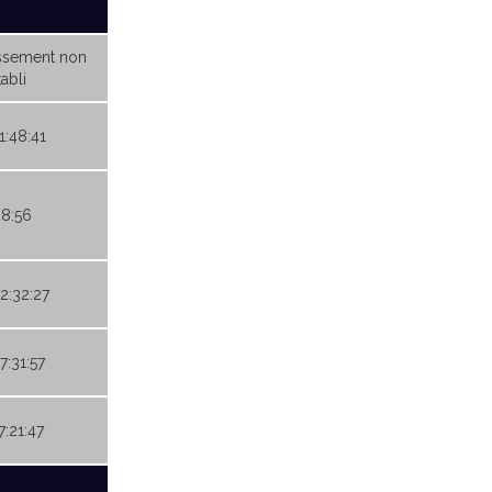
ssement non
abli
1:48:41
28:56
02:32:27
7:31:57
7:21:47