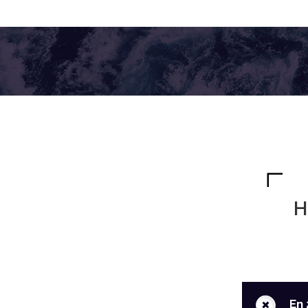
H
+
En 