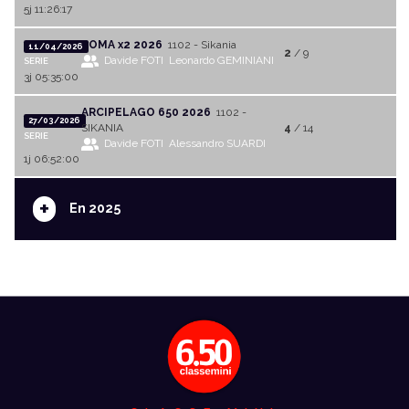
5j 11:26:17
ROMA x2 2026
1102 - Sikania
11/04/2026
2
/ 9
Davide FOTI
Leonardo GEMINIANI
SERIE
3j 05:35:00
ARCIPELAGO 650 2026
1102 -
27/03/2026
SIKANIA
4
/ 14
SERIE
Davide FOTI
Alessandro SUARDI
1j 06:52:00
+
En 2025