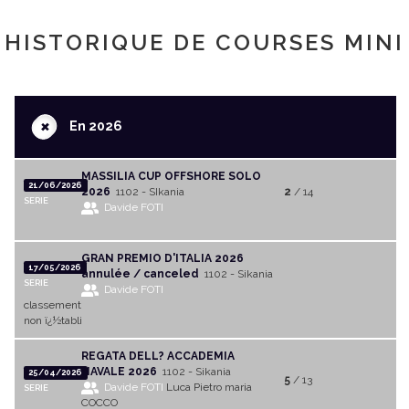
HISTORIQUE DE COURSES MINI
+
En 2026
MASSILIA CUP OFFSHORE SOLO
21/06/2026
2026
1102 - SIkania
2
/ 14
SERIE
Davide FOTI
GRAN PREMIO D'ITALIA 2026
17/05/2026
annulée / canceled
1102 - Sikania
SERIE
Davide FOTI
classement
non ï¿½tabli
REGATA DELL? ACCADEMIA
NAVALE 2026
1102 - Sikania
25/04/2026
5
/ 13
Davide FOTI
Luca Pietro maria
SERIE
COCCO