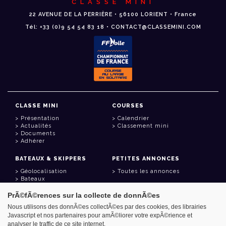
CLASSE MINI
22 AVENUE DE LA PERRIÈRE • 56100 LORIENT • France
Tél: +33 (0)9 54 54 83 18 • CONTACT@CLASSEMINI.COM
CLASSE MINI
COURSES
Présentation
Calendrier
Actualités
Classement mini
Documents
Adhérer
BATEAUX & SKIPPERS
PETITES ANNONCES
Géolocalisation
Toutes les annonces
Bateaux
Skippers
PrÃ©fÃ©rences sur la collecte de donnÃ©es
LIENS UTILES
Nous utilisons des donnÃ©es collectÃ©es par des cookies, des librairies
Javascript et nos partenaires pour amÃ©liorer votre expÃ©rience et
Espace adhérent
analyser le traffic de ce site internet.
Contact