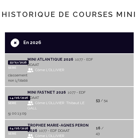
HISTORIQUE DE COURSES MINI
+
En 2026
MINI ATLANTIQUE 2026
1077 - EDF
22/07/2026
DOAAT
SERIE
Côme L'OLLIVIER
classement
non ï¿½tabli
MINI FASTNET 2026
1077 - EDF
DOAAT
14/06/2026
53
/ 54
Côme L'OLLIVIER
Thibaut LE
SERIE
GALL
5j 00:13:09
TROPHEE MARIE-AGNES PERON
16
/
04/06/2026
2026
1077 - EDF DOAAT
43
SERIE
Côme L'OLLIVIER