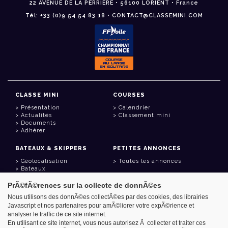
22 AVENUE DE LA PERRIÈRE • 56100 LORIENT • France
Tél: +33 (0)9 54 54 83 18 • CONTACT@CLASSEMINI.COM
CLASSE MINI
COURSES
Présentation
Calendrier
Actualités
Classement mini
Documents
Adhérer
BATEAUX & SKIPPERS
PETITES ANNONCES
Géolocalisation
Toutes les annonces
Bateaux
Skippers
PrÃ©fÃ©rences sur la collecte de donnÃ©es
LIENS UTILES
Nous utilisons des donnÃ©es collectÃ©es par des cookies, des librairies
Javascript et nos partenaires pour amÃ©liorer votre expÃ©rience et
Espace adhérent
analyser le traffic de ce site internet.
Contact
Carnet d'adresses
En utilisant ce site internet, vous nous autorisez Ã collecter et traiter ces