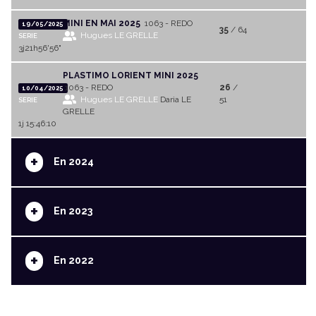
MINI EN MAI 2025
1063 - REDO
19/05/2025
35
/ 64
Hugues LE GRELLE
SERIE
3j21h56'56"
PLASTIMO LORIENT MINI 2025
1063 - REDO
26
/
10/04/2025
Hugues LE GRELLE
Daria LE
51
SERIE
GRELLE
1j 15:46:10
+
En 2024
+
En 2023
+
En 2022