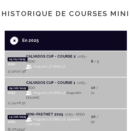
HISTORIQUE DE COURSES MINI
+
En 2025
CALVADOS CUP - COURSE 2
1063 -
05/07/2025
REDO
8
/ 9
SERIE
Hugues LE GRELLE
2j 11h20'36"
CALVADOS CUP - COURSE 1
1063 -
REDO
10
/
29/06/2025
Hugues LE GRELLE
Augustin
21
SERIE
DOUMIC
2 j 14:06:30
MINI-FASTNET 2025
1063 - REDO
20
/
15/06/2025
Hugues LE GRELLE
Quentin
52
SERIE
CORTIER
6j 17h33'43"