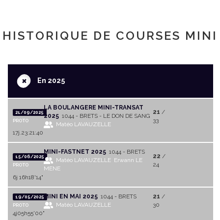
HISTORIQUE DE COURSES MINI
+
En 2025
LA BOULANGERE MINI-TRANSAT
21
/
21/09/2025
2025
1044 - BRETS - LE DON DE SANG
33
PROTO
Matéo LAVAUZELLE
17j.23:21:40
MINI-FASTNET 2025
1044 - BRETS
22
/
15/06/2025
Matéo LAVAUZELLE
Erwann LE
24
PROTO
MENE
6j 16h18'14"
MINI EN MAI 2025
1044 - BRETS
21
/
19/05/2025
Matéo LAVAUZELLE
30
PROTO
4j05h55'00"