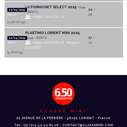
LA PORNICHET SELECT 2025
1044
10
/
03/05/2025
- BRETS
28
PROTO
Matéo LAVAUZELLE
1 j 22:20:43
PLASTIMO LORIENT MINI 2025
1044 - BRETS
17
/
10/04/2025
Matéo LAVAUZELLE
Morgane
22
PROTO
SUQUART
1j 16:10:44
CLASSE MINI
22 AVENUE DE LA PERRIÈRE • 56100 LORIENT • France
Tél: +33 (0)9 54 54 83 18 • CONTACT@CLASSEMINI.COM