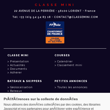
CLASSE MINI
22 AVENUE DE LA PERRIÈRE • 56100 LORIENT • France
Tél: +33 (0)9 54 54 83 18 • CONTACT@CLASSEMINI.COM
CLASSE MINI
COURSES
Présentation
Calendrier
Actualités
Classement mini
Documents
Adhérer
BATEAUX & SKIPPERS
PETITES ANNONCES
Géolocalisation
Toutes les annonces
Bateaux
Skippers
PrÃ©fÃ©rences sur la collecte de donnÃ©es
LIENS UTILES
Nous utilisons des donnÃ©es collectÃ©es par des cookies, des librairies
Javascript et nos partenaires pour amÃ©liorer votre expÃ©rience et
Espace adhérent