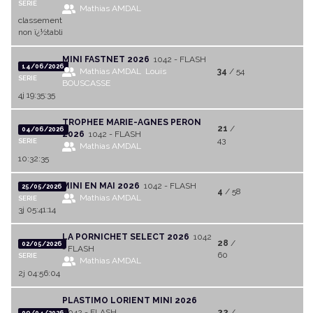
SERIE
Mathias AMDAL
classement
non ï¿½tabli
MINI FASTNET 2026
1042 - FLASH
14/06/2026
Mathias AMDAL
Louis
34
/ 54
SERIE
BOUSCASSE
4j 19:35:35
TROPHEE MARIE-AGNES PERON
21
/
04/06/2026
2026
1042 - FLASH
43
SERIE
Mathias AMDAL
10:32:35
MINI EN MAI 2026
1042 - FLASH
25/05/2026
4
/ 58
Mathias AMDAL
SERIE
3j 05:41:14
LA PORNICHET SELECT 2026
1042
28
/
02/05/2026
- FLASH
60
SERIE
Mathias AMDAL
2j 04:56:04
PLASTIMO LORIENT MINI 2026
1042 - FLASH
22
/
09/04/2026