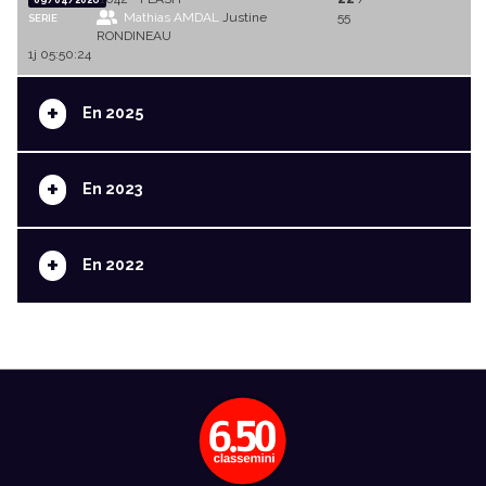
Mathias AMDAL
Justine
55
SERIE
RONDINEAU
1j 05:50:24
+
En 2025
+
En 2023
+
En 2022