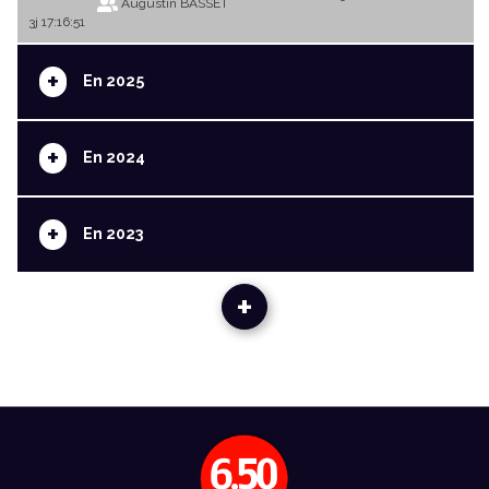
Augustin BASSET
3j 17:16:51
+
En 2025
+
En 2024
+
En 2023
+