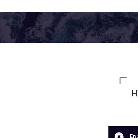
H
+
En 