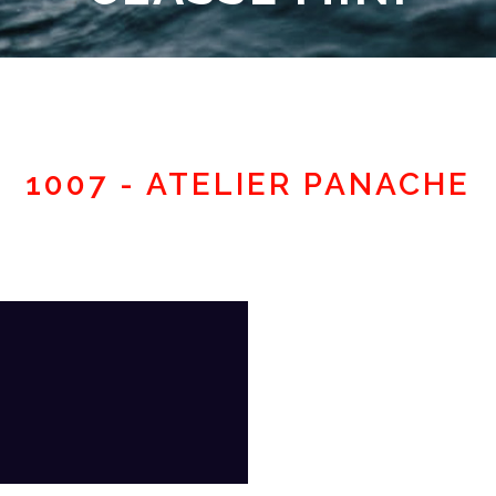
Espace adhérent
1007 - ATELIER PANACHE