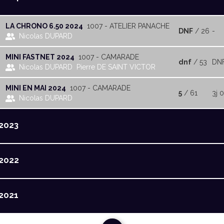
LA CHRONO 6.50 2024
1007 - ATELIER PANACHE
DNF
/ 26
-
Nicolas DUPARD
MINI FASTNET 2024
1007 - CAMARADE
dnf
/ 53
DN
Nicolas DUPARD
Pierre DE SAINT VICTOR
MINI EN MAI 2024
1007 - CAMARADE
5
/ 61
3j 0
Nicolas DUPARD
2023
2022
2021