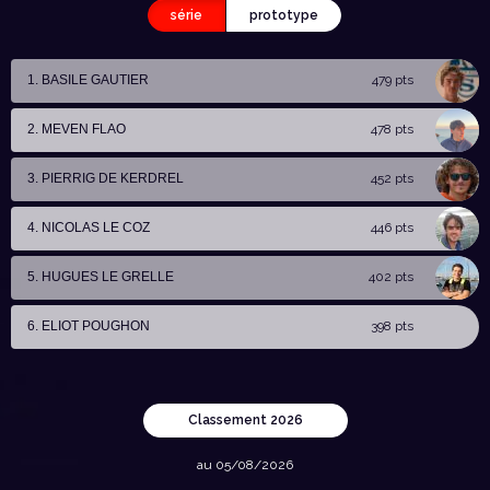
série
prototype
1. BASILE GAUTIER
479 pts
2. MEVEN FLAO
478 pts
3. PIERRIG DE KERDREL
452 pts
4. NICOLAS LE COZ
446 pts
5. HUGUES LE GRELLE
402 pts
6. ELIOT POUGHON
398 pts
Classement 2026
au 05/08/2026