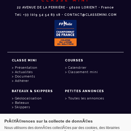
CLASSE MINI
22 AVENUE DE LA PERRIÈRE • 56100 LORIENT • France
Tél: +33 (0)9 54 54 83 18 • CONTACT@CLASSEMINI.COM
CLASSE MINI
COURSES
Présentation
Calendrier
Actualités
Classement mini
Documents
Adhérer
BATEAUX & SKIPPERS
PETITES ANNONCES
Géolocalisation
Toutes les annonces
Bateaux
Skippers
LIENS UTILES
PrÃ©fÃ©rences sur la collecte de donnÃ©es
Espace adhérent
Nous utilisons des donnÃ©es collectÃ©es par des cookies, des librairies
Contact