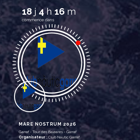
18
j
4
h
16
m
commence dans
MARE NOSTRUM 2026
Garraf - Tour des Baléares - Garraf
Organisateur :
Club Nautic Garraf