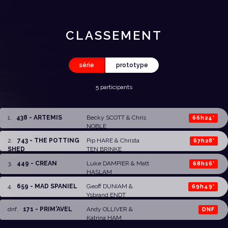
CLASSEMENT
série
prototype
5 participants
1
.
438 - ARTEMIS
Becky SCOTT
&
Chris
66h24'
NOBLE
2
.
743 - THE POTTING
Pip HARE
&
Christa
67h28'
SHED
TEN BRINKE
3
.
449 - CREAN
Luke DAMPIER
&
Matt
68h16'
HASLAM
4
.
659 - MAD SPANIEL
Geoff DUNIAM
&
69h49'
Ysbrand ENDT
dnf
.
171 - PRIM'AVEL
Andy OLLIVER &
DNF
Katrina HAM