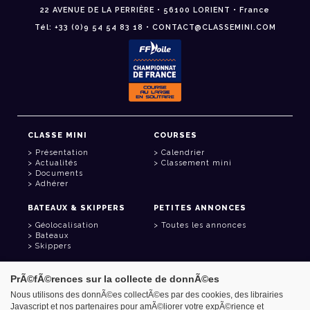
22 AVENUE DE LA PERRIÈRE • 56100 LORIENT • France
Tél: +33 (0)9 54 54 83 18 • CONTACT@CLASSEMINI.COM
CLASSE MINI
COURSES
Présentation
Calendrier
Actualités
Classement mini
Documents
Adhérer
BATEAUX & SKIPPERS
PETITES ANNONCES
Géolocalisation
Toutes les annonces
Bateaux
Skippers
LIENS UTILES
PrÃ©fÃ©rences sur la collecte de donnÃ©es
Espace adhérent
Nous utilisons des donnÃ©es collectÃ©es par des cookies, des librairies
Contact
Javascript et nos partenaires pour amÃ©liorer votre expÃ©rience et
Carnet d'adresses