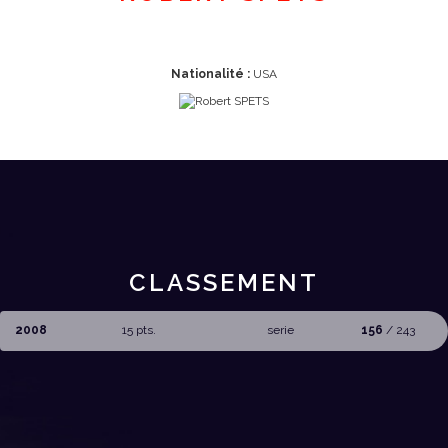
Nationalité :
USA
CLASSEMENT
2008
15 pts.
serie
156
/ 243