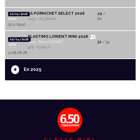
LA PORNICHET SELECT 2026
49
/
02/05/2026
1053 - ALDERAN
60
SERIE
2j 11:29:52
PLASTIMO LORIENT MINI 2026
09/04/2026
avec Rémi CARRET
32
/ 55
SERIE
976 - ICARUS
1j 08:08:28
+
En 2025
CLASSE MINI