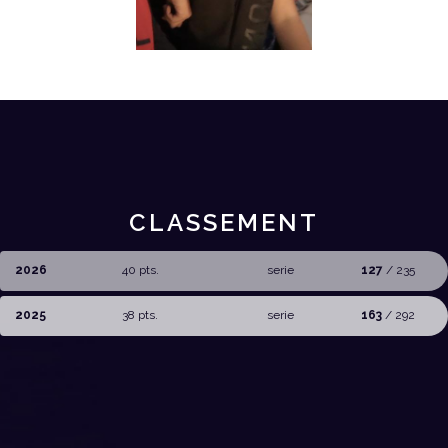
CLASSEMENT
2026
40 pts.
serie
127
/ 235
2025
38 pts.
serie
163
/ 292