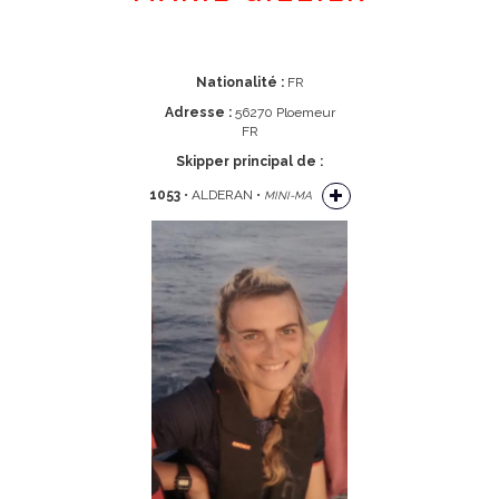
Nationalité :
FR
Adresse :
56270 Ploemeur
FR
Skipper principal de :
1053
• ALDERAN •
MINI-MA