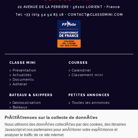
22 AVENUE DE LA PERRIÈRE • 56100 LORIENT • France
Tél: +33 (0)9 54 54 83 18 • CONTACT@CLASSEMINI.COM
CLASSE MINI
COURSES
Présentation
Calendrier
Actualités
Classement mini
Documents
Adhérer
BATEAUX & SKIPPERS
PETITES ANNONCES
Géolocalisation
Toutes les annonces
Bateaux
Skippers
PrÃ©fÃ©rences sur la collecte de donnÃ©es
LIENS UTILES
Nous utilisons des donnÃ©es collectÃ©es par des cookies, des librairies
Javascript et nos partenaires pour amÃ©liorer votre expÃ©rience et
Espace adhérent
analyser le traffic de ce site internet.
Contact