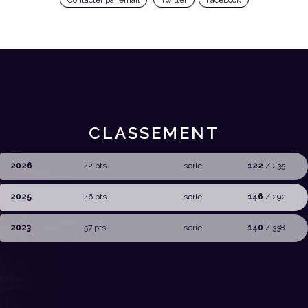
Contacter par email
Twitter
Facebook
CLASSEMENT
2026
42 pts.
serie
122
/ 235
2025
46 pts.
serie
146
/ 292
2023
57 pts.
serie
140
/ 338