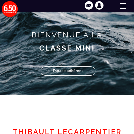
BIENVENUE À LA
CLASSE MINI
Espace adhérent
THIBAULT LECARPENTIER