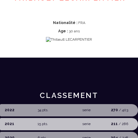
Nationalité :
FRA
Age :
30 ans
CLASSEMENT
2022
34 pts.
serie
270
/ 403
2021
15 pts.
serie
211
/ 286
2020
6 pts.
serie
204
/ 238