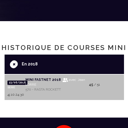
HISTORIQUE DE COURSES MINI
+
En 2018
MINI FASTNET 2018
avec Jean
23/06/2018
LORRE
45
/ 51
SERIE
570 - RASTA ROCKETT
4j.10:24:30