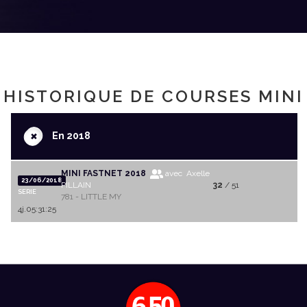
HISTORIQUE DE COURSES MINI
+
En 2018
MINI FASTNET 2018
avec Axelle
23/06/2018
PILLAIN
32
/ 51
SERIE
781 - LITTLE MY
4j.05:31:25