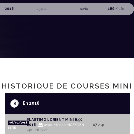
2018
25 pts.
serie
166
/ 264
HISTORIQUE DE COURSES MINI
+
En 2018
PLASTIMO LORIENT MINI 6,50
06/04/2018
2018
avec Michael HOEFGEN
17
/ 41
SERIE
746 - HUSKY