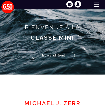
BIENVENUE À LA
CLASSE MINI
Espace adhérent
MICHAEL J. ZERR