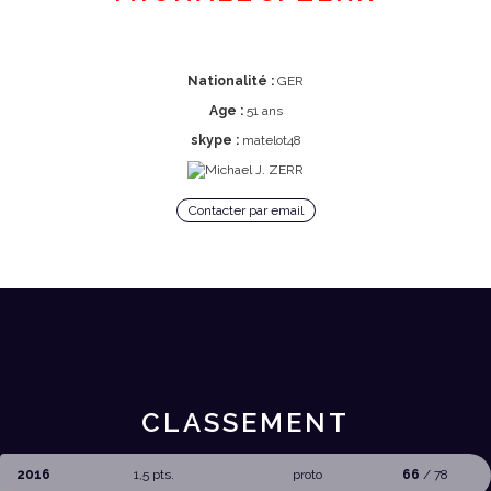
Nationalité :
GER
Age :
51 ans
skype :
matelot48
Contacter par email
CLASSEMENT
2016
1,5 pts.
proto
66
/ 78