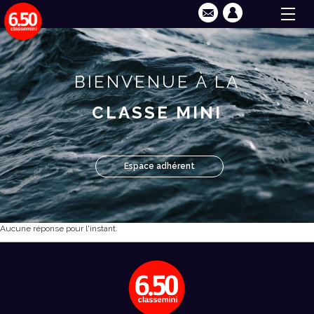
BIENVENUE À LA
CLASSE MINI
Espace adhérent
Aucune réponse pour l'instant.