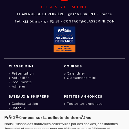
CLASSE MINI
22 AVENUE DE LA PERRIÈRE • 56100 LORIENT • France
Tél: +33 (0)9 54 54 83 18 • CONTACT@CLASSEMINI.COM
CLASSE MINI
COURSES
Présentation
Calendrier
Actualités
Classement mini
Documents
Adhérer
BATEAUX & SKIPPERS
PETITES ANNONCES
Géolocalisation
Toutes les annonces
Bateaux
Skippers
PrÃ©fÃ©rences sur la collecte de donnÃ©es
LIENS UTILES
Nous utilisons des donnÃ©es collectÃ©es par des cookies, des librairies