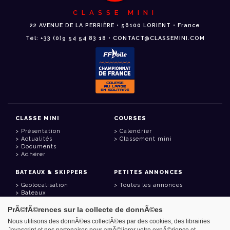
CLASSE MINI
22 AVENUE DE LA PERRIÈRE • 56100 LORIENT • France
Tél: +33 (0)9 54 54 83 18 • CONTACT@CLASSEMINI.COM
CLASSE MINI
COURSES
Présentation
Calendrier
Actualités
Classement mini
Documents
Adhérer
BATEAUX & SKIPPERS
PETITES ANNONCES
Géolocalisation
Toutes les annonces
Bateaux
Skippers
PrÃ©fÃ©rences sur la collecte de donnÃ©es
LIENS UTILES
Nous utilisons des donnÃ©es collectÃ©es par des cookies, des librairies