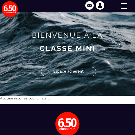
BIENVENUE À LA
CLASSE MINI
Espace adhérent
Aucune réponse pour l'instant.