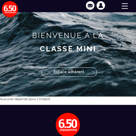
BIENVENUE À LA
CLASSE MINI
Espace adhérent
Aucune réponse pour l'instant.