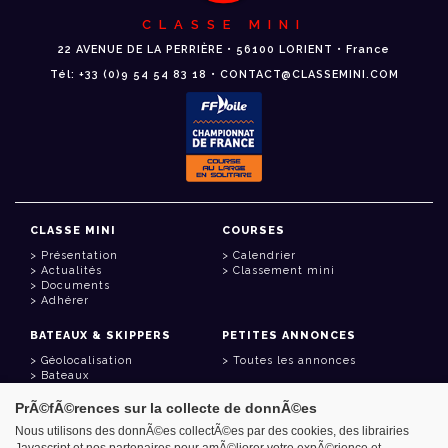
CLASSE MINI
22 AVENUE DE LA PERRIÈRE • 56100 LORIENT • France
Tél: +33 (0)9 54 54 83 18 • CONTACT@CLASSEMINI.COM
CLASSE MINI
COURSES
Présentation
Calendrier
Actualités
Classement mini
Documents
Adhérer
BATEAUX & SKIPPERS
PETITES ANNONCES
Géolocalisation
Toutes les annonces
Bateaux
Skippers
PrÃ©fÃ©rences sur la collecte de donnÃ©es
LIENS UTILES
Nous utilisons des donnÃ©es collectÃ©es par des cookies, des librairies