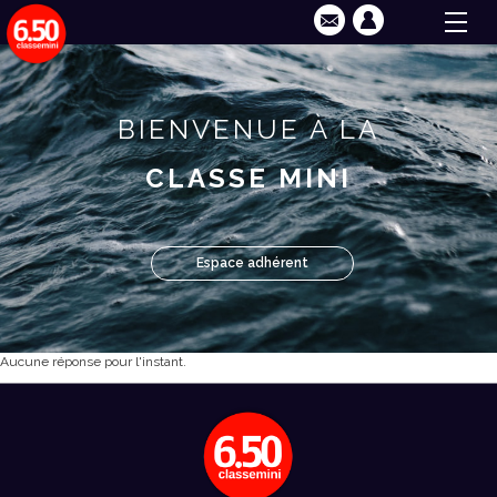
BIENVENUE À LA
CLASSE MINI
Espace adhérent
Aucune réponse pour l'instant.