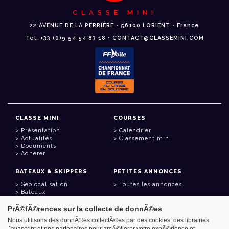
CLASSE MINI
22 AVENUE DE LA PERRIÈRE • 56100 LORIENT • France
Tél: +33 (0)9 54 54 83 18 • CONTACT@CLASSEMINI.COM
CLASSE MINI
COURSES
Présentation
Calendrier
Actualités
Classement mini
Documents
Adhérer
BATEAUX & SKIPPERS
PETITES ANNONCES
Géolocalisation
Toutes les annonces
Bateaux
Skippers
PrÃ©fÃ©rences sur la collecte de donnÃ©es
LIENS UTILES
Nous utilisons des donnÃ©es collectÃ©es par des cookies, des librairies