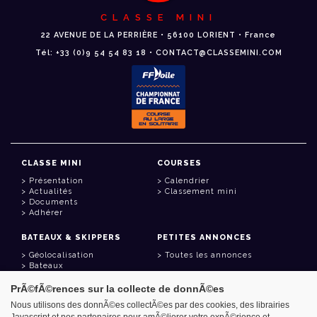
CLASSE MINI
22 AVENUE DE LA PERRIÈRE • 56100 LORIENT • France
Tél: +33 (0)9 54 54 83 18 • CONTACT@CLASSEMINI.COM
CLASSE MINI
COURSES
Présentation
Calendrier
Actualités
Classement mini
Documents
Adhérer
BATEAUX & SKIPPERS
PETITES ANNONCES
Géolocalisation
Toutes les annonces
Bateaux
Skippers
PrÃ©fÃ©rences sur la collecte de donnÃ©es
LIENS UTILES
Nous utilisons des donnÃ©es collectÃ©es par des cookies, des librairies