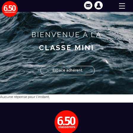
BIENVENUE À LA
CLASSE MINI
Espace adhérent
Aucune réponse pour l'instant.