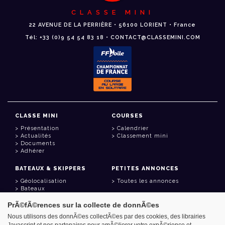
CLASSE MINI
22 AVENUE DE LA PERRIÈRE • 56100 LORIENT • France
Tél: +33 (0)9 54 54 83 18 • CONTACT@CLASSEMINI.COM
CLASSE MINI
COURSES
Présentation
Calendrier
Actualités
Classement mini
Documents
Adhérer
BATEAUX & SKIPPERS
PETITES ANNONCES
Géolocalisation
Toutes les annonces
Bateaux
Skippers
PrÃ©fÃ©rences sur la collecte de donnÃ©es
LIENS UTILES
Nous utilisons des donnÃ©es collectÃ©es par des cookies, des librairies