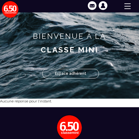
BIENVENUE À LA
CLASSE MINI
Espace adhérent
Aucune réponse pour l'instant.