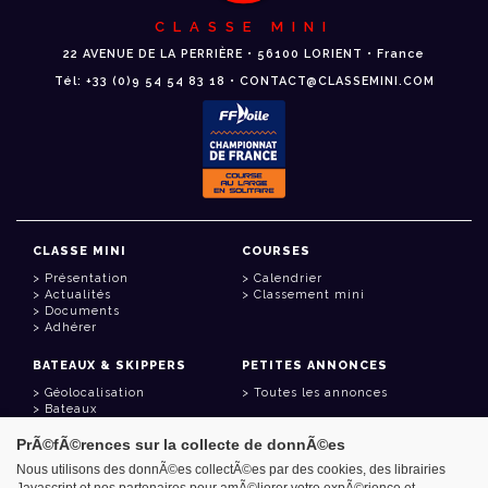
CLASSE MINI
22 AVENUE DE LA PERRIÈRE • 56100 LORIENT • France
Tél: +33 (0)9 54 54 83 18 • CONTACT@CLASSEMINI.COM
CLASSE MINI
COURSES
Présentation
Calendrier
Actualités
Classement mini
Documents
Adhérer
BATEAUX & SKIPPERS
PETITES ANNONCES
Géolocalisation
Toutes les annonces
Bateaux
Skippers
PrÃ©fÃ©rences sur la collecte de donnÃ©es
LIENS UTILES
Nous utilisons des donnÃ©es collectÃ©es par des cookies, des librairies