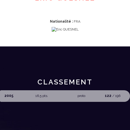
Nationalité :
FRA
CLASSEMENT
2005
16,5 pts.
proto
122
/ 196