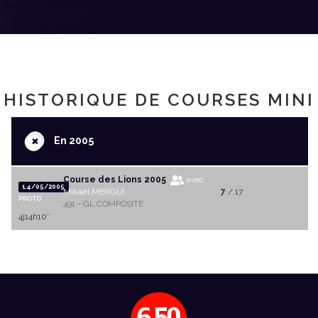
HISTORIQUE DE COURSES MINI
+
En 2005
Course des Lions 2005
avec
14/05/2005
Mikaël MERGUI
7
/ 17
PROTO
491 - GL COMPOSITE
4j14h10'