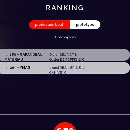
RANKING
production boat
prototype
2 participants
3
.
180 - GARANDEAU
Didier BEURIOT
&
MATERIAU
Olivier DE ROFFIGNAC
5
.
205 - YMAG
Lionel REGNIER
&
Elie
CANIVENC