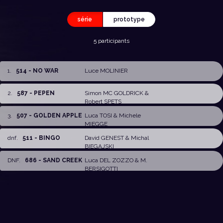
série
prototype
5 participants
1
.
514 - NO WAR
Luce MOLINIER
2
.
587 - PEPEN
Simon MC GOLDRICK
&
Robert SPETS
3
.
507 - GOLDEN APPLE
Luca TOSI
&
Michele
MIEGGE
dnf
.
511 - BINGO
David GENEST
&
Michal
BIEGAJSKI
DNF
.
686 - SAND CREEK
Luca DEL ZOZZO
&
M.
BERSIGOTTI