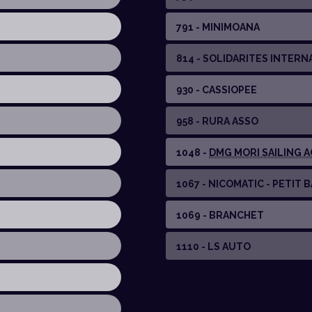
791 - MINIMOANA
814 - SOLIDARITES INTER
930 - CASSIOPEE
958 - RURA ASSO
1048 -
DMG MORI SAILING A
1067 - NICOMATIC - PETIT 
1069 - BRANCHET
1110 - LS AUTO