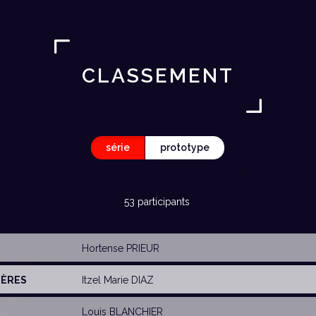
CLASSEMENT
série
prototype
53 participants
Hortense PRIEUR
IÈRES
Itzel Marie DIAZ
Louis BLANCHIER