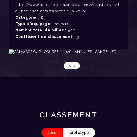
https://www.helloasso.com/associations/deauville-yacht-
club/evenements/calvados-cup-2026
Categorie :
B
Type d'équipage :
solitaire
Nombre total de milles :
500
Coefficient de classement :
3
Site
CLASSEMENT
série
prototype