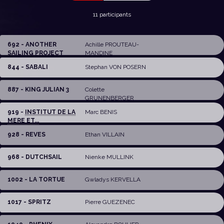
11 participants
692 - ANOTHER
Achille PROUTEAU-
SAILING PROJECT
MANDINE
844 - SABALI
Stephan VON POSERN
887 - KING JULIAN 3
Colette
GRUNENBERGER
919 -
INSTITUT DE LA
Marc BENIS
MERE ET...
928 - REVES
Ethan VILLAIN
968 - DUTCHSAIL
Nienke MULLINK
1002 - LA TORTUE
Gwladys KERVELLA
1017 - SPRITZ
Pierre GUEZENEC