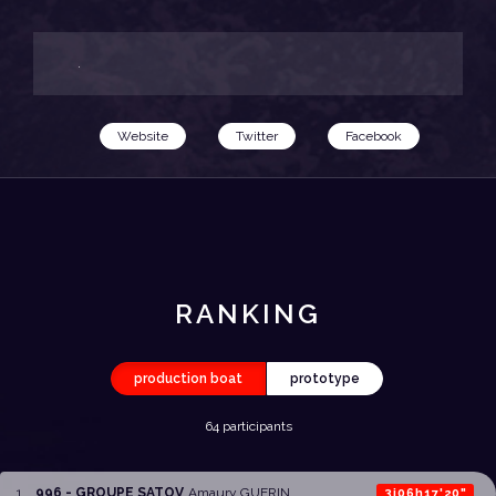
.
Website
Twitter
Facebook
RANKING
production boat
prototype
64 participants
1
.
996 - GROUPE SATOV
Amaury GUERIN
3j06h17'20"