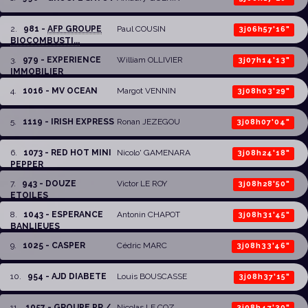
2
.
981 -
AFP GROUPE
Paul COUSIN
3j06h57'16"
BIOCOMBUSTI...
3
.
979 - EXPERIENCE
William OLLIVIER
3j07h14'13"
IMMOBILIER
4
.
1016 - MV OCEAN
Margot VENNIN
3j08h03'29"
5
.
1119 - IRISH EXPRESS
Ronan JEZEGOU
3j08h07'04"
6
.
1073 - RED HOT MINI
Nicolo' GAMENARA
3j08h24'18"
PEPPER
7
.
943 - DOUZE
Victor LE ROY
3j08h28'50"
ETOILES
8
.
1043 - ESPERANCE
Antonin CHAPOT
3j08h31'45"
BANLIEUES
9
.
1025 - CASPER
Cédric MARC
3j08h33'46"
10
.
954 - AJD DIABETE
Louis BOUSCASSE
3j08h37'15"
11
.
1057 - GROUPE PR /
Nicolas LE COZ
3j08h47'30"