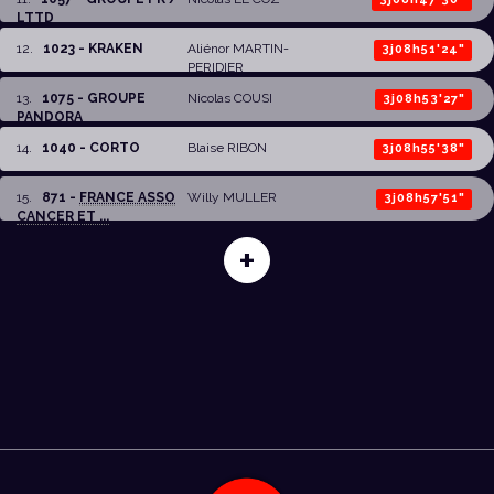
LTTD
12
.
1023 - KRAKEN
Aliénor MARTIN-
3j08h51'24"
PERIDIER
13
.
1075 - GROUPE
Nicolas COUSI
3j08h53'27"
PANDORA
14
.
1040 - CORTO
Blaise RIBON
3j08h55'38"
15
.
871 -
FRANCE ASSO
Willy MULLER
3j08h57'51"
CANCER ET ...
+