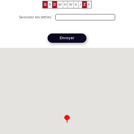
Q
R
D
W
H
W
K
J
Z
K
Saisissez les lettres :