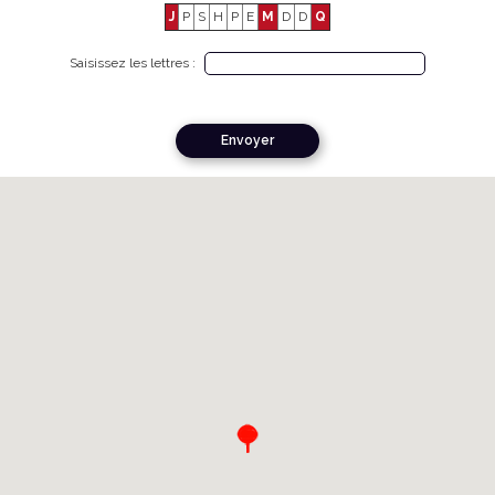
J
P
S
H
P
E
M
D
D
Q
Saisissez les lettres :