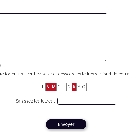
s
re formulaire, veuillez saisir ci-dessous les lettres sur fond de couleur
P
N
M
G
B
Q
K
Y
Q
T
Saisissez les lettres :