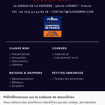
CLASSE MINI
22 AVENUE DE LA PERRIÈRE • 56100 LORIENT • France
Tél: +33 (0)9 54 54 83 18 • CONTACT@CLASSEMINI.COM
CLASSE MINI
COURSES
Présentation
Calendrier
Actualités
Classement mini
Documents
Adhérer
BATEAUX & SKIPPERS
PETITES ANNONCES
Géolocalisation
Toutes les annonces
Bateaux
Skippers
LIENS UTILES
PrÃ©fÃ©rences sur la collecte de donnÃ©es
Espace adhérent
Nous utilisons des donnÃ©es collectÃ©es par des cookies, des librairies
Contact