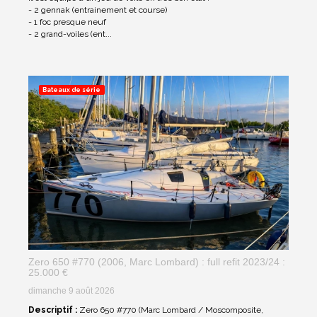
- 2 gennak (entrainement et course)
- 1 foc presque neuf
- 2 grand-voiles (ent...
Bateaux de série
Zero 650 #770 (2006, Marc Lombard) : full refit 2023/24 :
25.000 €
dimanche 9 août 2026
Descriptif :
Zero 650 #770 (Marc Lombard / Moscomposite,