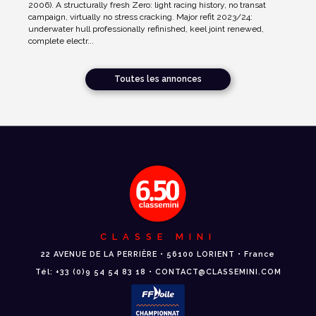
2006). A structurally fresh Zero: light racing history, no transat
campaign, virtually no stress cracking. Major refit 2023/24:
underwater hull professionally refinished, keel joint renewed,
complete electr...
Toutes les annonces
CLASSE MINI
22 AVENUE DE LA PERRIÈRE • 56100 LORIENT • France
Tél: +33 (0)9 54 54 83 18 • CONTACT@CLASSEMINI.COM