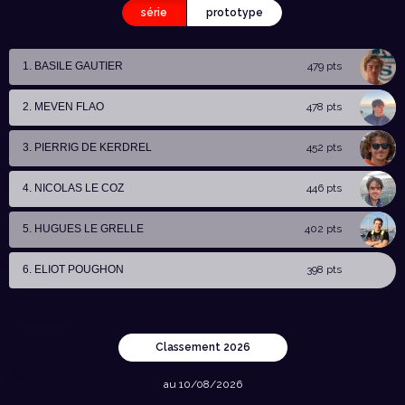
série
prototype
1. BASILE GAUTIER
479 pts
2. MEVEN FLAO
478 pts
3. PIERRIG DE KERDREL
452 pts
4. NICOLAS LE COZ
446 pts
5. HUGUES LE GRELLE
402 pts
6. ELIOT POUGHON
398 pts
Classement 2026
au 10/08/2026