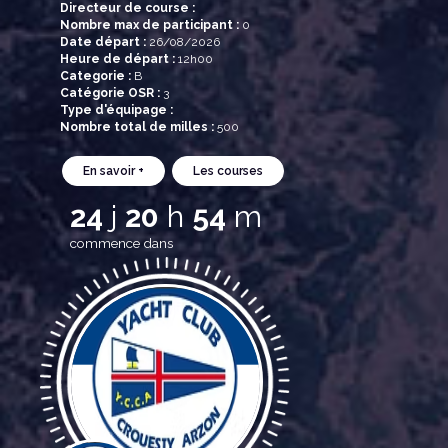
Directeur de course :
Nombre max de participant :
0
Date départ :
26/08/2026
Heure de départ :
12h00
Categorie :
B
Catégorie OSR :
3
Type d'équipage :
Nombre total de milles :
500
En savoir +
Les courses
24
j
20
h
54
m
commence dans