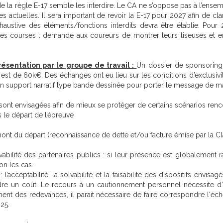
 de la règle E-17 semble les interdire. Le CA ne s’oppose pas à l’en
es actuelles. Il sera important de revoir la E-17 pour 2027 afin de cla
xhaustive des éléments/fonctions interdits devra être établie. Pour 2
nt les courses : demande aux coureurs de montrer leurs liseuses e
sentation par le groupe de travail :
Un dossier de sponsoring 
est de 60k€. Des échanges ont eu lieu sur les conditions d’exclusivité
d’un support narratif type bande dessinée pour porter le message de man
ont envisagées afin de mieux se protéger de certains scénarios renco
 le départ de l’épreuve
nt du départ (reconnaissance de dette et/ou facture émise par la Cl
abilité des partenaires publics : si leur présence est globalement 
lon les cas.
 l’acceptabilité, la solvabilité et la faisabilité des dispositifs envi
e un coût. Le recours à un cautionnement personnel nécessite d’i
ment des redevances, il parait nécessaire de faire correspondre l'é
25.