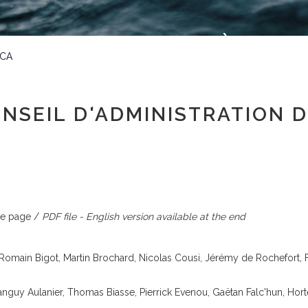
BIENVENUE À LA
 CA
CLASSE MINI
NSEIL D'ADMINISTRATION DU
Espace adhérent
 de page /
PDF file - English version available at the end
Romain Bigot, Martin Brochard, Nicolas Cousi, Jérémy de Rochefort, Fra
anguy Aulanier, Thomas Biasse, Pierrick Evenou, Gaëtan Falc'hun, Hort