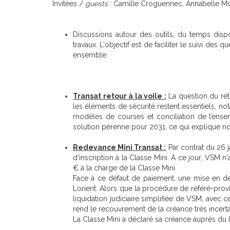
Invitées /
guests
: Camille Croguennec, Annabelle M
Discussions autour des outils, du temps dispo
travaux. L'objectif est de faciliter le suivi de
ensemble.
Transat retour à la voile :
La question du reto
les éléments de sécurité restent essentiels, no
modèles de courses et conciliation de l’ensemb
solution pérenne pour 2031, ce qui explique not
Redevance Mini Transat :
Par contrat du 26 
d'inscription à la Classe Mini. À ce jour, VSM
€ à la charge de la Classe Mini.
Face à ce défaut de paiement, une mise en dem
Lorient. Alors que la procédure de référé-prov
liquidation judiciaire simplifiée de VSM, ave
rend le recouvrement de la créance très incerta
La Classe Mini a déclaré sa créance auprès du li