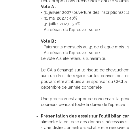
Deux propositions d’échéancier ont été soumise
Vote A :
- 31 janvier 2027 (ouverture des inscriptions) : 
- 31 mai 2027 : 40%
- 31 juillet 2027 : 30%
- Au départ de l’épreuve : solde
Vote B :
- Paiements mensuels au 31 de chaque mois : 
- Au départ de l’épreuve : solde
Le vote A a été retenu à l’unanimité.
Le CA a échangé sur le risque de chevaucheme
aura un droit de regard sur les conventions c
pouvant être attribués à un sponsor du CFCLS, a
décembre de l’année concernée.
Une précision est apportée concernant la pério
coureurs pendant toute la durée de l’épreuve.
Présentation des essais sur l’outil bilan ca
alimenter la collecte des données nécessaires. P
- Une distinction entre « achat » et « renouvel