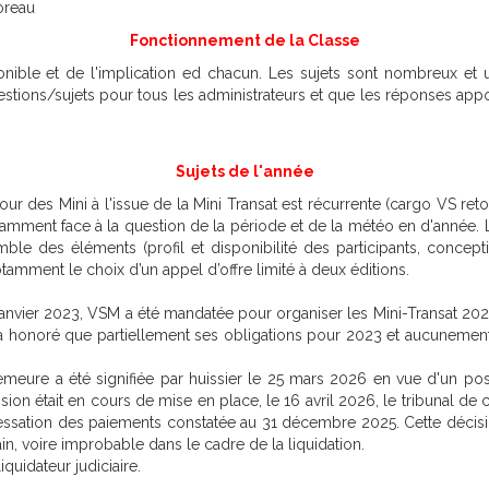
oreau
Fonctionnement de la Classe
nible et de l'implication ed chacun. Les sujets sont nombreux et un
s questions/sujets pour tous les administrateurs et que les réponses ap
Sujets de l'année
ur des Mini à l'issue de la Mini Transat est récurrente (cargo VS reto
tamment face à la question de la période et de la météo en d'année. Le
le des éléments (profil et disponibilité des participants, conceptio
amment le choix d’un appel d’offre limité à deux éditions.
janvier 2023, VSM a été mandatée pour organiser les Mini-Transat 202
 n'a honoré que partiellement ses obligations pour 2023 et aucunemen
eure a été signifiée par huissier le 25 mars 2026 en vue d'un possib
ision était en cours de mise en place, le 16 avril 2026, le tribunal
c cessation des paiements constatée au 31 décembre 2025. Cette décis
in, voire improbable dans le cadre de la liquidation.
quidateur judiciaire.