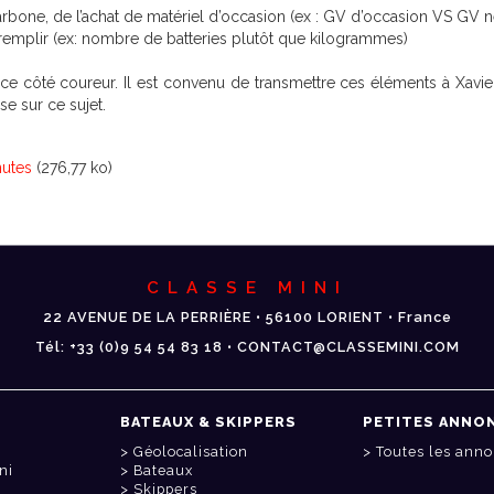
carbone, de l’achat de matériel d’occasion (ex : GV d’occasion VS GV 
 remplir (ex: nombre de batteries plutôt que kilogrammes)
erface côté coureur. Il est convenu de transmettre ces éléments à Xa
se sur ce sujet.
utes
(276,77 ko)
CLASSE MINI
22 AVENUE DE LA PERRIÈRE • 56100 LORIENT • France
Tél: +33 (0)9 54 54 83 18 • CONTACT@CLASSEMINI.COM
BATEAUX & SKIPPERS
PETITES ANNO
Géolocalisation
Toutes les ann
ni
Bateaux
Skippers