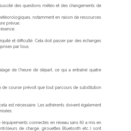
t suscité des questions météo et des changements de
 météorologiques, notamment en raison de ressources
ure prévue.
résence.
équité et difficulté. Cela doit passer par des échanges
mprises par tous.
age de l'heure de départ, ce qui a entraîné quatre
 de course prévoit que tout parcours de substitution
 cela est nécessaire. Les adhérents doivent également
nisées.
 (équipements connectés en réseau sans fil) a mis en
trôleurs de charge, girouettes Bluetooth etc..) sont