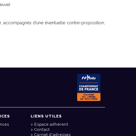
neuve)
vier, accompagnés d’une éventuelle contre-proposition,
NCES
LIENS UTILES
onces
Espace adhérent
Contact
Carnet d'adresses