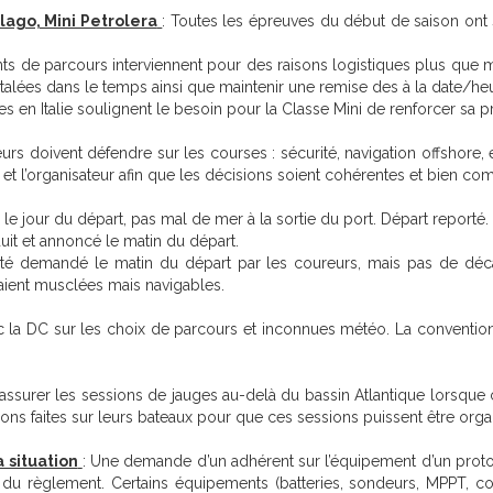
elago, Mini Petrolera
: Toutes les épreuves du début de saison on
ts de parcours interviennent pour des raisons logistiques plus que
étalées dans le temps ainsi que maintenir une remise des à la date/he
 en Italie soulignent le besoin pour la Classe Mini de renforcer sa p
urs doivent défendre sur les courses : sécurité, navigation offshore, 
e et l’organisateur afin que les décisions soient cohérentes et bien co
e jour du départ, pas mal de mer à la sortie du port. Départ reporté.
duit et annoncé le matin du départ.
 demandé le matin du départ par les coureurs, mais pas de décal
aient musclées mais navigables.
 la DC sur les choix de parcours et inconnues météo. La convention
 assurer les sessions de jauges au-delà du bassin Atlantique lorsque
ons faites sur leurs bateaux pour que ces sessions puissent être orga
a situation
: Une demande d’un adhérent sur l’équipement d’un proto
du règlement. Certains équipements (batteries, sondeurs, MPPT, con