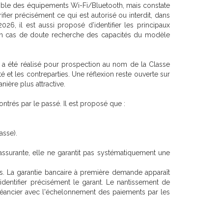
semble des équipements Wi-Fi/Bluetooth, mais constate
rifier précisément ce qui est autorisé ou interdit, dans
026, il est aussi proposé d’identifier les principaux
t en cas de doute recherche des capacités du modèle
a été réalisé pour prospection au nom de la Classe
 et les contreparties. Une réflexion reste ouverte sur
ière plus attractive.
ntrés par le passé. Il est proposé que :
asse).
rassurante, elle ne garantit pas systématiquement une
sagés. La garantie bancaire à première demande apparaît
dentifier précisément le garant. Le nantissement de
chéancier avec l'échelonnement des paiements par les