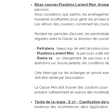
Bilan courses Plastimo Lorient Mini, Arcip
parcours.
Nous constatons que, parfois, les aménagemen
humaines insuffisantes pour gérer les arrivées 
Les retours des coureurs concernant les courses
Pendant les périodes d’accueil, les administrate
réguliers entre la Classe, la direction de cours
-
Petrolera
: beaucoup de vent de prévu pour l
-
Plastimo Lorient Mini
: le parcours a été ré
-
Roma x2
: un changement de parcours a été
abandons sur douze partants, les conditions ét
Cela interroge sur les échanges en amont avec
doit être validé par l’association.
La Classe Mini doit trouver des solutions pour
prévenir suffisamment en avance des modificati
Texte de la règle - E-17 - Clarification de l
évidence des incohérences dans l’application 