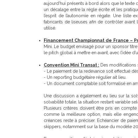
aujourd’hui présents à bord alors que le texte
un décalage entre la règle écrite et les pratiqu
l’esprit de l’autonomie en régate. Une liste e
fabricants de liseuses afin de contrôler ava
utilisé.
F
inancement Championnat de France – Pré
Mini. Le budget envisagé pour un sponsor titre 
le pitch global à mettre en avant, avec l’idée 
Convention Mini Transat :
Des modifications s
- Le paiement de la redevance soit effectué dès
- Un reporting budgétaire régulier ait lieu.
- Un document comptable soit formalisé en amo
Une discussion a également eu lieu sur la solv
solvabilité totale, la situation restant variable se
Plusieurs critères doivent être pris en compte :
comme la meilleure option, mais elle engendr
créances reste à préciser. Echéancier de paie
skippers, notamment sur la base du modèle 20