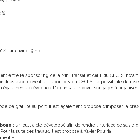
s au vote :
10%
10% sur environ 9 mois
nt entre le sponsoring de la Mini Transat et celui du CFCLS, notam
onclues avec d’éventuels sponsors du CFCLS. La possibilité de réserv
 également été évoquée. L’organisateur devra s’engager à organiser la
de de gratuité au port. Il est également proposé d’imposer la présen
rbone :
Un outil a été développé afin de rendre l’interface de saisie
our la suite des travaux, il est proposé à Xavier Pourria :
lement »