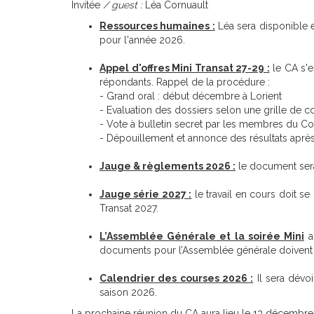
Invitée
/ guest :
Léa Cornuault
Ressources humaines :
Léa sera disponible e
pour l'année 2026.
Appel d'offres Mini Transat 27-29 :
le CA s'e
répondants. Rappel de la procédure :
- Grand oral : début décembre à Lorient
- Evaluation des dossiers selon une grille de 
- Vote à bulletin secret par les membres du Co
- Dépouillement et annonce des résultats aprè
Jauge & règlements 2026 :
le document sera
Jauge série 2027 :
le travail en cours doit se
Transat 2027.
L’Assemblée Générale et la soirée Mini
au
documents pour l’Assemblée générale doivent êt
Calendrier des courses 2026 :
Il sera dévoi
saison 2026.
La prochaine réunion du CA aura lieu le 13 décembre