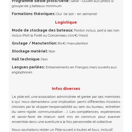
Programme dédié proto/série:
Série - Ouvert aux protos si
groupe de 3 bateaux minimum
Formations théoriques:
Oui
(le soir - en semaine)
Logistique
Mode de stockage des bateaux:
Ponton inclus, port à sec non
inclus (Port la Forêt ou Concarneau 100€/mois)
Grutage / Manutention:
80€/manutention
Stockage matériel:
Non
Hall technique:
Non
Langues parlées:
Entrainements en Français mais ouverts aux
anglophones
Infos diverses
Le pôle est une association administrée et gérée par ses membres
à qui nous demandons une implication parmi différentes missions
choisies par le skipper (responsabilité au sein du bureau, entretien
du semi-rigide, communication ...). Les compétences, expériences
et savoir-faire de chacun sont mis en commun pour avancer
ensemble dans une aventure à la fois personnelle et collective.
Nous souhaitons rester un Pôle ouvert à toutes et tous, inclusif,