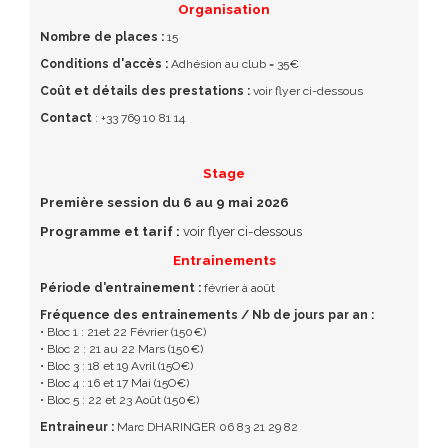
Organisation
Nombre de places :
15
Conditions d'accès :
Adhésion au club = 35€
Coût et détails des prestations :
voir flyer ci-dessous
Contact
: +33 769 10 81 14
Stage
Première session du 6 au 9 mai 2026
Programme et tarif :
voir flyer ci-dessous
Entrainements
Période d'entrainement :
février à août
Fréquence des entrainements / Nb de jours par an :
• Bloc 1 : 21et 22 Février (150€)
• Bloc 2 : 21 au 22 Mars (150€)
• Bloc 3 : 18 et 19 Avril (15O€)
• Bloc 4 : 16 et 17 Mai (15O€)
• Bloc 5 : 22 et 23 Août (150€)
Entraineur :
Marc DHARINGER 06 83 21 29 82