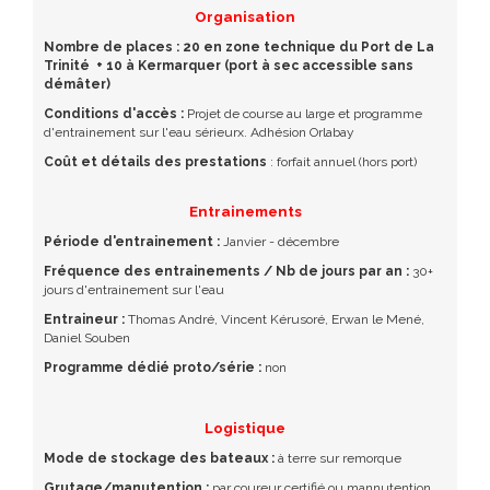
Organisation
Nombre de places : 20 en zone technique du Port de La
Trinité + 10 à Kermarquer (port à sec accessible sans
démâter)
Conditions d'accès :
Projet de course au large et programme
d'entrainement sur l'eau sérieurx. Adhésion Orlabay
Coût et détails des prestations
: forfait annuel (hors port)
Entrainements
Période d'entrainement :
Janvier - décembre
Fréquence des entrainements / Nb de jours par an :
30+
jours d'entrainement sur l'eau
Entraineur :
Thomas André, Vincent Kérusoré, Erwan le Mené,
Daniel Souben
Programme dédié proto/série :
non
Logistique
Mode de stockage des bateaux :
à terre sur remorque
Grutage/manutention :
par coureur certifié ou mannutention