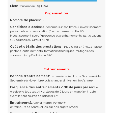
Lieu:
Concarneau (29-FRA)
Organisation
Nombre de places:
14
Conditions d'accès:
Autonomie sur son bateau, investissement
personnel dans l'association (fonctionnement collectif),
investissement sportif (présence aux entrainements, participations
aux courses du Circuit Mini)
Coût et détails des prestations:
1300€ par an (inclus : place
pontons, entraînements, formations théoriques, routages des
courses ...) + 15€ adhésion SRC
Entrainements
Période d'entrainement:
de Janvier à Avril puis l'Automne (de
Septembre à Novembre) puis chantier d'hiver en fin d'année
Fréquence des entrainements / Nb de jours par an:
Le
week-end tous les 15j + 2 stages de 6 jours en mars/avril juste
avant la 1ère course de saison (PLM)
Entraineur(s):
Aliénor Martin-Péridier (+
entraineurs.es ponctuel.les sur des sujets précis)