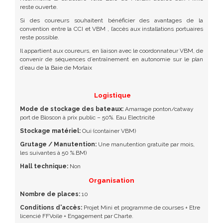
reste ouverte.
Si des coureurs souhaitent bénéficier des avantages de la
convention entre la CCI et VBM , l’accès aux installations portuaires
reste possible.
Il appartient aux coureurs, en liaison avec le coordonnateur VBM, de
convenir de séquences d’entraînement en autonomie sur le plan
d’eau de la Baie de Morlaix
Logistique
Mode de stockage des bateaux:
Amarrage ponton/catway
port de Bloscon à prix public – 50%. Eau Electricité
Stockage matériel:
Oui (container VBM)
Grutage / Manutention:
Une manutention gratuite par mois,
les suivantes à 50 %.BM)
Hall technique:
Non
Organisation
Nombre de places:
10
Conditions d'accès:
Projet Mini et programme de courses + Etre
licencié FFVoile + Engagement par Charte.