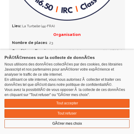
Lieu:
La Turballe (44-FRA)
Organisation
Nombre de places
: 23
Conditions d'accès:
Avoir un projet sérieux avec un objectif Mini
Transat, s'engager à participer aux entrainements et à la vie de
PrÃ©fÃ©rences sur la collecte de donnÃ©es
l'association.
Nous utilisons des donnÃ©es collectÃ©es par des cookies, des librairies
Coût et détails des prestations:
Adhésion annuelle skipper
Javascript et nos partenaires pour amÃ©liorer votre expÃ©rience et
Mini 6.50 (Entrainement, formation, routage, adhésion la Turballe
analyser le traffic de ce site internet.
course au large (LTCL), adhésion Société des Régates de la Turballe
En utilisant ce site internet, vous nous autorisez Ã collecter et traiter ces
(SRT)) : 1352€
donnÃ©es tel que dÃ©crit dans notre politique de confidentialitÃ©.
Vous avez la possibilitÃ© de vous opposer Ã la collecte de ces donnÃ©es
Entrainements
en cliquant sur "Tout refuser" ou "GÃ©rer mes choix".
Période d'entrainement:
de septembre à avril
Tout accepter
Fréquence des entrainements / Nb de jours par an:
1 WE
Tout refuser
sur 2 + 2 boatcamps de 4 jours
Entraineur(s):
Quentin Droneau
GÃ©rer mes choix
Programme dédié proto/série:
Proto et série