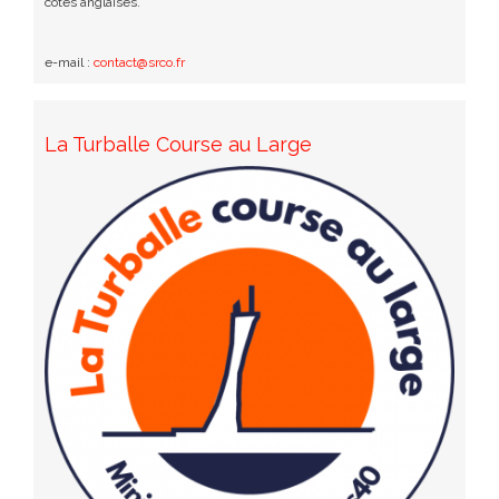
côtes anglaises.
e-mail :
contact@srco.fr
La Turballe Course au Large