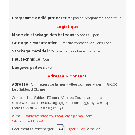
Programme dédié proto/série :
pas de programme spécifique
Logistique
Mode de stockage des bateaux :
places au port
Grutage / Manutention :
Prendre contact avec Port Olona
Stockage matériel :
Oui dans un container partagé
Hall technique :
Oui
Langues parlées :
nc
Adresse & Contact
Adresse :
CF métiers de la mer - Allée du frère Maximin 85100
Les Sables d'Olonne
Contact : Les Sables d'Olonne Vendée Course au Large -
sablesvendee.courseaularge@gmail.com - +337 69 10 81 14
Marc DHARINGER 06 83 21 29 82
e-mail :
sablesvendee.courseaularge@gmail.com
Site internet LSOVCL
Documents à télécharger :
Flyer 2026
(2,60 Mo)