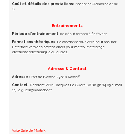
Coût et détails des prestations:
Inscription/Adhésion à 100
€
Entrainements
Période d'entrainement:
de début octobre à fin février
Formations théoriques:
Le coordonnateur VBM peut assurer
l’interface vers des professionels pour météo, matelotage,
électricité/électronique ou autres.
Adresse & Contact
Adresse :
Port de Bloscon 29680 Roscoff
Contact
: Référent VBM: Jacques Le Guern 06 80 56 84 65 e-mail
: aj.le.guern@wanadoo.fr
Voile Baie de Morlaix