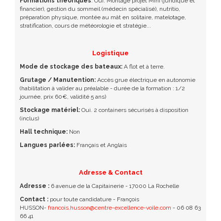
Formations théoriques
: Oui. Montage projet Mini (juridique et
financier), gestion du sommeil (médecin spécialisé), nutritio,
préparation physique, montée au mât en solitaire, matelotage,
stratification, cours de météorologie et stratégie...
Logistique
Mode de stockage des bateaux:
A flot et à terre.
Grutage / Manutention:
Accès grue électrique en autonomie
(habilitation à valider au préalable - durée de la formation : 1/2
journée, prix 60€, validité 5 ans)
Stockage matériel:
Oui. 2 containers sécurisés à disposition
(inclus)
Hall technique:
Non
Langues parlées:
Français et Anglais
Adresse & Contact
Adresse :
6 avenue de la Capitainerie - 17000 La Rochelle
Contact :
pour toute candidature - François
HUSSON-
francois.husson@centre-excellence-voile.com
-
06 08 63
66 41