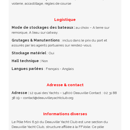
voilerie, accastillage, règles de course
Logistique
Mode de stockages des bateaux :
au choix – A terre sur
remorque, A l’eau sur catway.
Grutages & Manutentions
: inclus dans le prix du port et
assurés par les agents portuaires sur rendez-vous.
Stockage matériel
: Oui
Hall technique :
Non
Langues parlées
: Français - Anglais
Adresse & contact
Adresse :
12 quai des Yachts – 14800 Deauville Contact : 02 31 88
38 19 – contact@deauvilleyachtclub.org
Informations diverses
Le Pôle Mini 6.50 du Deauville Yacht Club est une section du
Deauville Yacht Club, structure affiliée à la FFVoile. Ce pôle