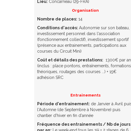
Lieu:
Concarneau (29-FRA)
Organisation
Nombre de places:
14
Conditions d'accès:
Autonomie sur son bateau,
investissement personnel dans l'association
(fonctionnement collectif), investissement sportif
(présence aux entrainements, participations aux
courses du Circuit Mini)
Coût et détails des prestations:
1300€ par an
(inclus : place pontons, entraînements, formations
théoriques, routages des courses ...) + 15€
adhésion SRC
Entrainements
Période d'entrainement:
de Janvier à Avril pui
l'Automne (de Septembre à Novembre) puis
chantier d'hiver en fin d'année
Fréquence des entrainements / Nb de jours
par an:
Le week-end tous les 15j + 2 stages de 6