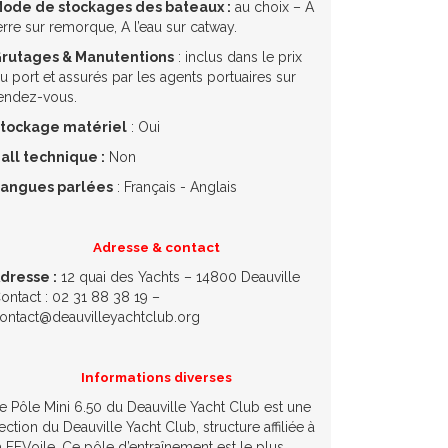
ode de stockages des bateaux :
au choix – A
erre sur remorque, A l’eau sur catway.
rutages & Manutentions
: inclus dans le prix
u port et assurés par les agents portuaires sur
endez-vous.
tockage matériel
: Oui
all technique :
Non
angues parlées
: Français - Anglais
Adresse & contact
dresse :
12 quai des Yachts – 14800 Deauville
ontact : 02 31 88 38 19 –
ontact@deauvilleyachtclub.org
Informations diverses
e Pôle Mini 6.50 du Deauville Yacht Club est une
ection du Deauville Yacht Club, structure affiliée à
a FFVoile. Ce pôle d’entraînement est le plus