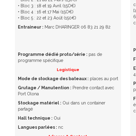
c
• Bloc 3 : 18 et 19 Avril (15O€)
l
• Bloc 4 : 16 et 17 Mai (15O€)
6
• Bloc 5 : 22 et 23 Août (150€)
c
Entraineur :
Marc DHARINGER 06 83 21 29 82
P
Programme dédié proto/série :
pas de
F
programme spécifique
E
Logistique
4
Mode de stockage des bateaux :
places au port
P
Grutage / Manutention :
Prendre contact avec
p
Port Olona
F
Stockage matériel :
Oui dans un container
é
partagé
c
Hall technique :
Oui
Langues parlées :
nc