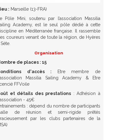
ieu :
Marseille (13-FRA)
e Pôle Mini, soutenu par l’association Massilia
ailing Academy, est le seul pôle dédié à cette
iscipline en Méditerranée française. Il rassemble
es coureurs venant de toute la région, de Hyères
 Sète.
Organisation
ombre de places : 15
Conditions d'accès :
Etre membre de
'association Massilia Sailing Academy & Etre
icencié FFVoile
oût et détails des prestations
: Adhésion à
'association - 45€
ntrainements : dépend du nombre de participants
salle de réunion et semi-rigide prêtés
racieusement par les clubs partenaires de la
SA)