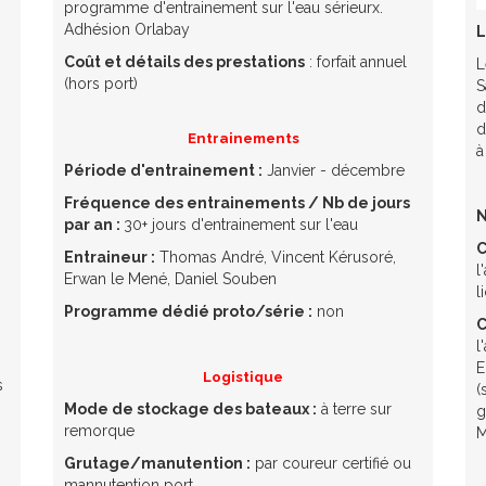
programme d'entrainement sur l'eau sérieurx.
Adhésion Orlabay
L
Coût et détails des prestations
: forfait annuel
L
(hors port)
S
d
d
Entrainements
à
Période d'entrainement :
Janvier - décembre
Fréquence des entrainements / Nb de jours
N
par an :
30+ jours d'entrainement sur l'eau
Entraineur :
Thomas André, Vincent Kérusoré,
l
Erwan le Mené, Daniel Souben
l
Programme dédié proto/série :
non
C
l
E
Logistique
s
(
Mode de stockage des bateaux :
à terre sur
g
remorque
M
Grutage/manutention :
par coureur certifié ou
mannutention port