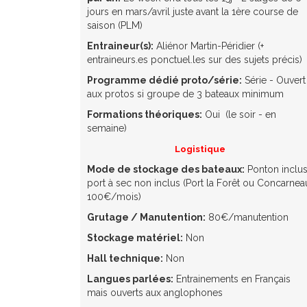
jours en mars/avril juste avant la 1ère course de
saison (PLM)
Entraineur(s):
Aliénor Martin-Péridier (+
entraineurs.es ponctuel.les sur des sujets précis)
Programme dédié proto/série:
Série - Ouvert
aux protos si groupe de 3 bateaux minimum
Formations théoriques:
Oui
(le soir - en
semaine)
Logistique
Mode de stockage des bateaux:
Ponton inclus
port à sec non inclus (Port la Forêt ou Concarnea
100€/mois)
Grutage / Manutention:
80€/manutention
Stockage matériel:
Non
Hall technique:
Non
Langues parlées:
Entrainements en Français
mais ouverts aux anglophones