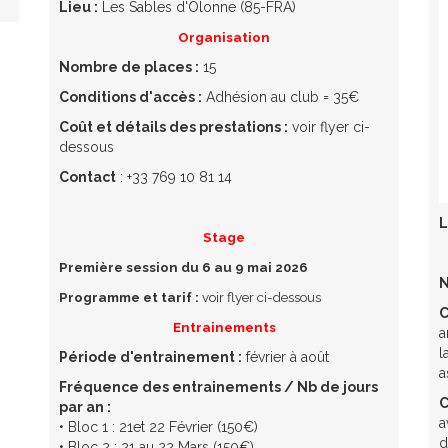
Lieu :
Les Sables d'Olonne (85-FRA)
Organisation
Nombre de places :
15
Conditions d'accès :
Adhésion au club = 35€
Coût et détails des prestations :
voir flyer ci-
dessous
Contact
: +33 769 10 81 14
L
Stage
Première session du 6 au 9 mai 2026
N
Programme et tarif :
voir flyer ci-dessous
C
Entrainements
a
l
Période d'entrainement :
février à août
a
Fréquence des entrainements / Nb de jours
C
par an :
a
• Bloc 1 : 21et 22 Février (150€)
d
• Bloc 2 : 21 au 22 Mars (150€)