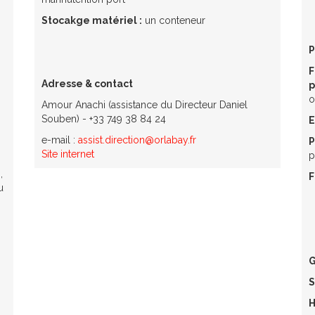
Stocakge matériel :
un conteneur
P
F
Adresse & contact
p
o
Amour Anachi (assistance du Directeur Daniel
Souben) - +33 749 38 84 24
E
e-mail :
assist.direction@orlabay.fr
P
Site internet
p
,
F
u
G
S
H