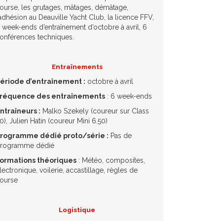
ourse, les grutages, mâtages, démâtage,
’adhésion au Deauville Yacht Club, la licence FFV,
 week-ends d’entraînement d’octobre à avril, 6
onférences techniques.
Entraînements
ériode d’entraînement :
octobre à avril
réquence des entraînements
: 6 week-ends
ntraîneurs :
Malko Szekely (coureur sur Class
0), Julien Hatin (coureur Mini 6.50)
rogramme dédié proto/série :
Pas de
rogramme dédié
ormations théoriques
: Météo, composites,
lectronique, voilerie, accastillage, règles de
ourse
Logistique