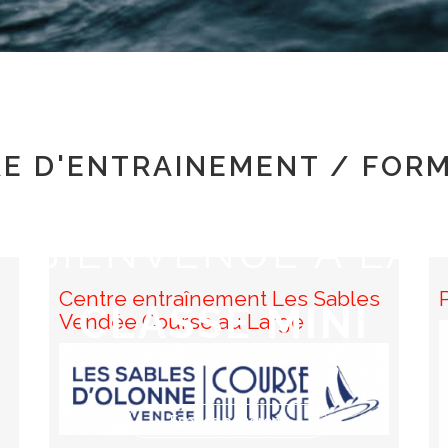
E D'ENTRAINEMENT / FOR
BIENVENUE À LA
Centre entraînement Les Sables
CLASSE MINI
Vendée Course au Large
Espace adhérent